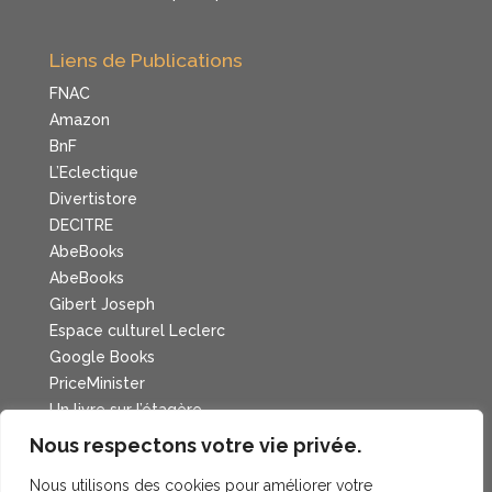
Liens de Publications
FNAC
Amazon
BnF
L’Eclectique
Divertistore
DECITRE
AbeBooks
AbeBooks
Gibert Joseph
Espace culturel Leclerc
Google Books
PriceMinister
Un livre sur l’étagère
Cadran Lunaire
Nous respectons votre vie privée.
Nous utilisons des cookies pour améliorer votre