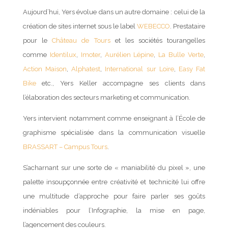
Aujourd’hui, Yers évolue dans un autre domaine : celui de la
création de sites internet sous le label
WEBECCO
. Prestataire
pour le
Château de Tours
et les sociétés tourangelles
comme
Identilux
,
Imoter
,
Aurélien Lépine
,
La Bulle Verte
,
Action Maison
,
Alphatest
,
International sur Loire
,
Easy Fat
Bike
etc., Yers Keller accompagne ses clients dans
l’élaboration des secteurs marketing et communication.
Yers intervient notamment comme enseignant à l’École de
graphisme spécialisée dans la communication visuelle
BRASSART – Campus Tours
.
S’acharnant sur une sorte de « maniabilité du pixel », une
palette insoupçonnée entre créativité et technicité lui offre
une multitude d’approche pour faire parler ses goûts
indéniables pour l’Infographie, la mise en page,
l’agencement des couleurs.