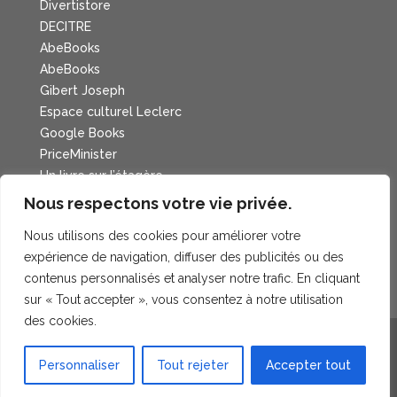
Divertistore
DECITRE
AbeBooks
AbeBooks
Gibert Joseph
Espace culturel Leclerc
Google Books
PriceMinister
Un livre sur l’étagère
Cadran Lunaire
Nous respectons votre vie privée.
Nous utilisons des cookies pour améliorer votre
expérience de navigation, diffuser des publicités ou des
contenus personnalisés et analyser notre trafic. En cliquant
sur « Tout accepter », vous consentez à notre utilisation
des cookies.
Personnaliser
Tout rejeter
Accepter tout
YERS KELLER ©2025 I Tous droits réservés