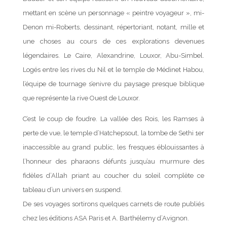
mettant en scène un personnage « peintre voyageur », mi-
Denon mi-Roberts, dessinant, répertoriant, notant, mille et
une choses au cours de ces explorations devenues
légendaires. Le Caire, Alexandrine, Louxor, Abu-Simbel.
Logés entre les rives du Nil et le temple de Médinet Habou,
l’équipe de tournage s’enivre du paysage presque biblique
que représente la rive Ouest de Louxor.
C’est le coup de foudre. La vallée des Rois, les Ramses à
perte de vue, le temple d’Hatchepsout, la tombe de Sethi 1er
inaccessible au grand public, les fresques éblouissantes à
l’honneur des pharaons défunts jusqu’au murmure des
fidèles d’Allah priant au coucher du soleil complète ce
tableau d’un univers en suspend.
De ses voyages sortirons quelques carnets de route publiés
chez les éditions ASA Paris et A. Barthélemy d’Avignon.