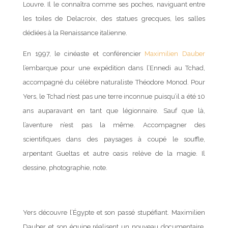
Louvre. Il le connaîtra comme ses poches, naviguant entre
les toiles de Delacroix, des statues grecques, les salles
dédiées à la Renaissance italienne.
En 1997, le cinéaste et conférencier
Maximilien Dauber
l’embarque pour une expédition dans l’Ennedi au Tchad,
accompagné du célèbre naturaliste Théodore Monod. Pour
Yers, le Tchad n’est pas une terre inconnue puisqu’il a été 10
ans auparavant en tant que légionnaire. Sauf que là,
l’aventure n’est pas la même. Accompagner des
scientifiques dans des paysages à coupé le souffle,
arpentant Gueltas et autre oasis relève de la magie. Il
dessine, photographie, note.
Yers découvre l’Égypte et son passé stupéfiant. Maximilien
Dauber et son équipe réalisent un nouveau documentaire,