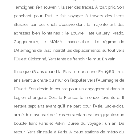
Témoigner, s’en souvenir, laisser des traces. À tout prix. Son
penchant pour l’Art le fait voyager à travers des livres
illustrés par des chefs-d’oeuvre dont la majorité ont des
adresses bien lointaines : le Louvre, Tate Gallery, Prado,
Guggenheim, le MOMA. Inaccessible… Le régime de
l’Allemagne de l’Est interdit les déplacements, surtout vers
l’Ouest. Cloisonné, Yers tente de franchir le mur. En vain.
Il n’a que 18 ans quand la Stasi l’emprisonne. En 1986, trois
ans avant la chute du mur on l’expulse vers l’Allemagne de
l’Ouest. Son destin le pousse pour un engagement dans la
Légion étrangère. C’est la France, le monde, l’aventure. Il
restera sept ans avant qu’il ne part pour l’Asie. Sac-à-dos,
armé de crayons et de films Yers entamera une gigantesque
boucle, liant Paris et Pékin. Durée du voyage : un an. De
retour, Yers s’installe à Paris. À deux stations de métro du