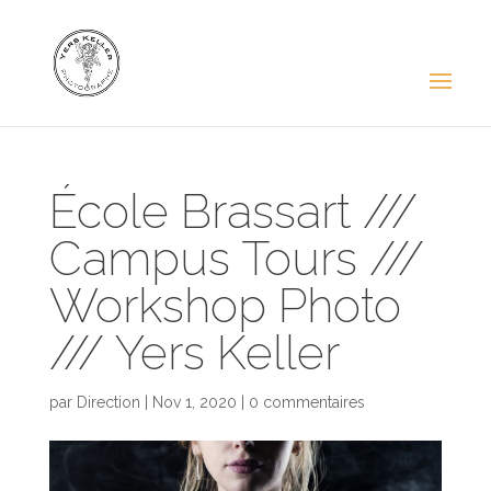
École Brassart ///
Campus Tours ///
Workshop Photo
/// Yers Keller
par
Direction
|
Nov 1, 2020
|
0 commentaires