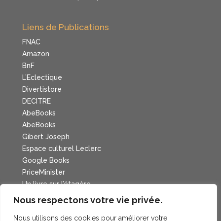
Liens de Publications
FNAC
Amazon
BnF
L’Eclectique
Divertistore
DECITRE
AbeBooks
AbeBooks
Gibert Joseph
Espace culturel Leclerc
Google Books
PriceMinister
Un livre sur l’étagère
Cadran Lunaire
Nous respectons votre vie privée.
Nous utilisons des cookies pour améliorer votre