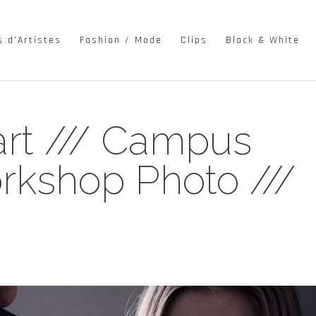
s d’Artistes
Fashion / Mode
Clips
Black & White
art /// Campus
orkshop Photo ///