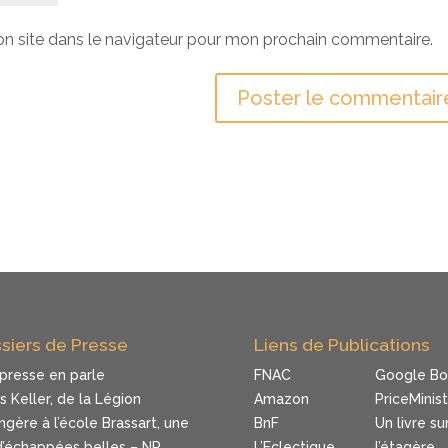
n site dans le navigateur pour mon prochain commentaire.
siers de Presse
Liens de Publications
 presse en parle
FNAC
Google Bo
rs Keller, de la Légion
Amazon
PriceMinis
ngère à l’école Brassart, une
BnF
Un livre su
d’échappées belles – NR
L’Eclectique
l’étagère