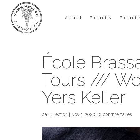
Accueil
Portraits
Portrait
École Brass
Tours /// W
Yers Keller
par
Direction
|
Nov 1, 2020
|
0 commentaires